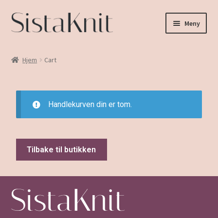
Meny
Hjem
Hjem
Cart
Mønster
Handlekurv
Handlekurven din er tom.
Om Oss
Salgsbetingelser
Tilbake til butikken
Kontakt