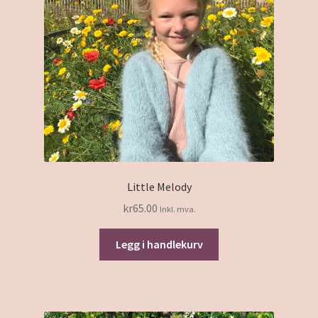
Svenska Stickmönster
Deutsche Strickmuster
Patrons de tricot francais
Handlekurv
Om Oss
Little Melody
Salgsbetingelser
kr
65.00
Inkl. mva.
Kontakt
Legg i handlekurv