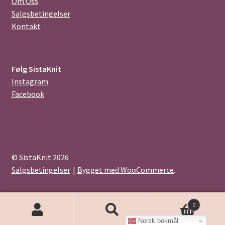
Om Oss
Salgsbetingelser
Kontakt
Følg SistaKnit
Instagram
Facebook
© SistaKnit 2026
Salgsbetingelser
Bygget med WooCommerce
.
0
Products
Norsk bokmål
search