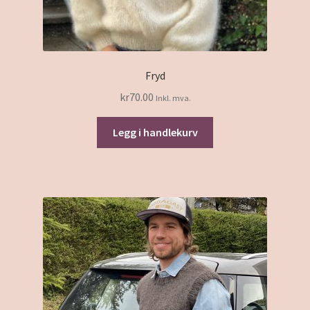
Fryd
kr
70.00
Inkl. mva.
Legg i handlekurv