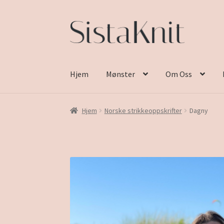
Hopp
Hopp
til
til
navigasjon
innhold
Hjem
Mønster
Om Oss
Hjem
Norske strikkeoppskrifter
Dagny