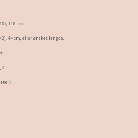
110), 118 cm.
(42), 44 cm, eller ønsket lengde.
cm.
 4.
meter)