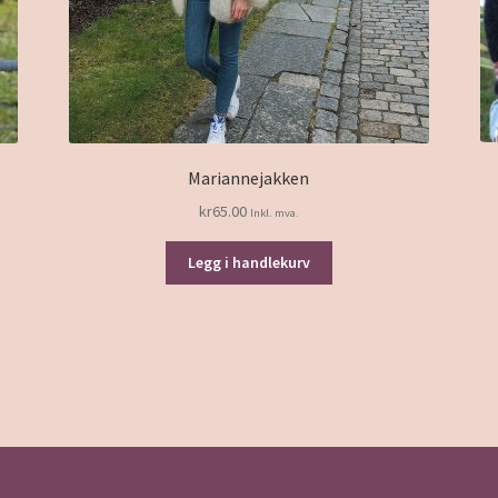
Mariannejakken
kr
65.00
Inkl. mva.
Legg i handlekurv