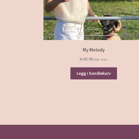
My Melody
kr
65.00
Inkl. mva.
Legg i handlekurv