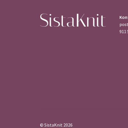
Kon
pos
911 
© SistaKnit 2026