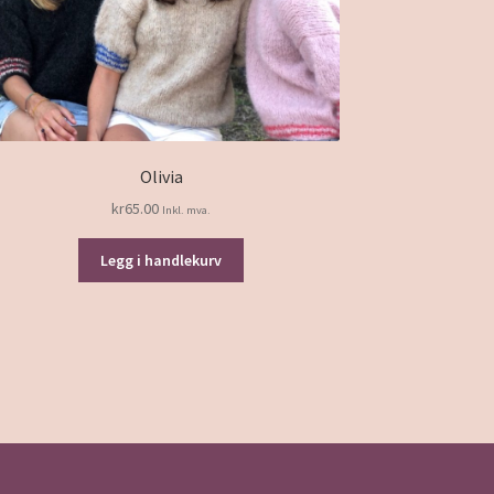
Olivia
kr
65.00
Inkl. mva.
Legg i handlekurv