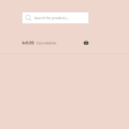
Products
search
kr
0.00
0 produkter