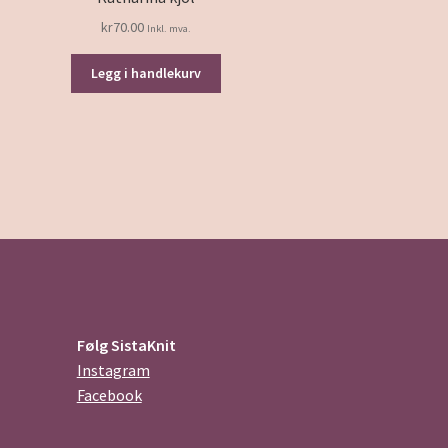
kr
70.00
Inkl. mva.
Legg i handlekurv
Følg SistaKnit
Instagram
Facebook