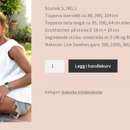
Storlek: S, (M), L
Toppens övervidd: ca. 88, (98), 104 cm
Toppens hela längd: ca. 55, (58), 64 cm ell
Stickfasthet på sticka 5: 18 m = 10 cm
Vägledande sticka: rundsticka nr. 5 (40 og 6
Material: Line Sandnes garn: 200, (250), 300
Emma
Legg i handlekurv
Topp
antall
Kategori:
Svenska Stickmönster