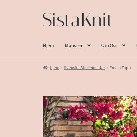
Hopp
Hopp
til
til
navigasjon
innhold
Hjem
Mønster
Om Oss
Hjem
Svenska Stickmönster
Emma Topp