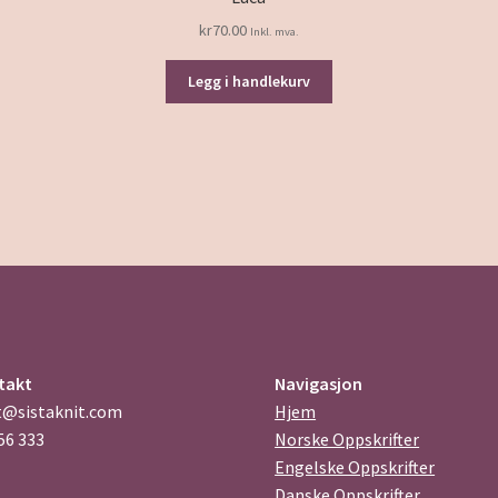
kr
70.00
Inkl. mva.
Legg i handlekurv
takt
Navigasjon
t@sistaknit.com
Hjem
56 333
Norske Oppskrifter
Engelske Oppskrifter
Danske Oppskrifter