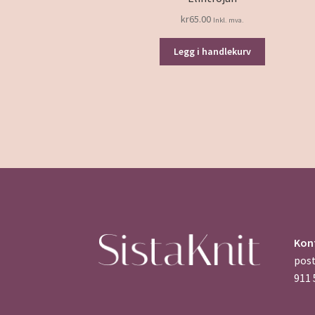
kr
65.00
Inkl. mva.
Legg i handlekurv
Kon
pos
911 