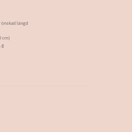
er önskad längd
0 cm)
, g