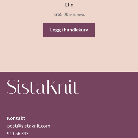
Elin
kr
65.00
Inkl. mva.
Legg i handlekurv
Kontakt
post@sistaknit.com
911 56 333