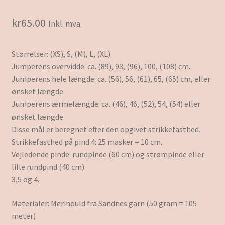
kr
65.00
Inkl. mva.
Størrelser: (XS), S, (M), L, (XL)
Jumperens overvidde: ca. (89), 93, (96), 100, (108) cm.
Jumperens hele længde: ca. (56), 56, (61), 65, (65) cm, eller
ønsket længde.
Jumperens ærmelængde: ca. (46), 46, (52), 54, (54) eller
ønsket længde.
Disse mål er beregnet efter den opgivet strikkefasthed.
Strikkefasthed på pind 4: 25 masker = 10 cm.
Vejledende pinde: rundpinde (60 cm) og strømpinde eller
lille rundpind (40 cm)
3,5 og 4.
Materialer: Merinould fra Sandnes garn (50 gram = 105
meter)