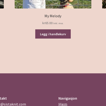
My Melody
kr
65.00
Inkl. mva.
Legg i handlekurv
takt
Navigasjon
t@sistaknit.com
Hjem