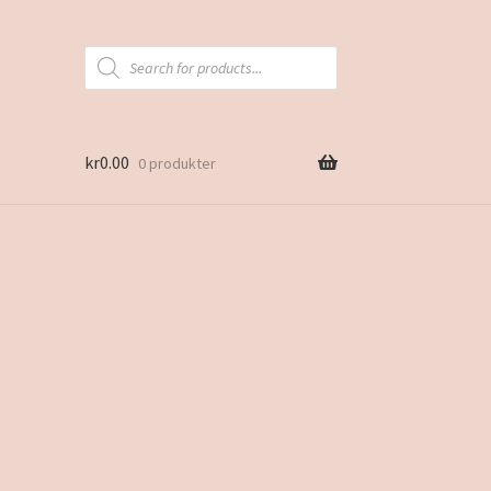
Products
search
kr
0.00
0 produkter