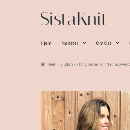
Hopp
Hopp
til
til
navigasjon
innhold
Hjem
Mønster
Om Oss
Hjem
English knitting patterns
Selma Sweat