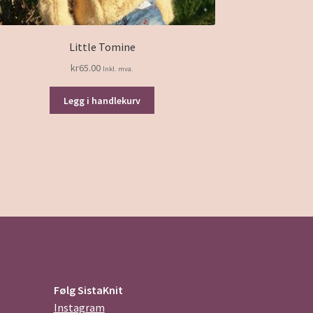
Little Tomine
kr
65.00
Inkl. mva.
Legg i handlekurv
Følg SistaKnit
Instagram