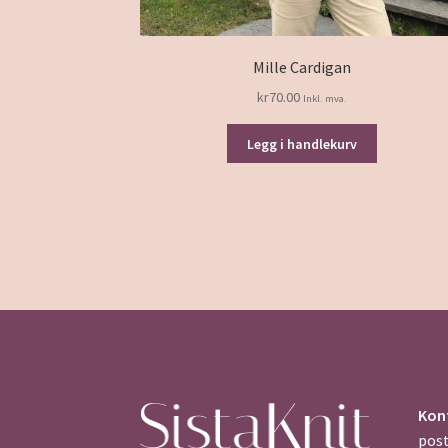
Mille Cardigan
kr
70.00
Inkl. mva.
Legg i handlekurv
Kon
pos