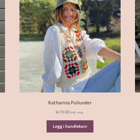
Katharina Pullunder
kr
70.00
Inkl. mva.
Legg i handlekurv