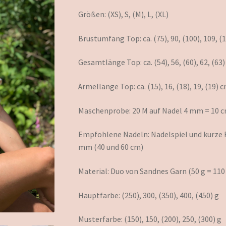
Größen: (XS), S, (M), L, (XL)
Brustumfang Top: ca. (75), 90, (100), 109, (
Gesamtlänge Top: ca. (54), 56, (60), 62, (63
Ärmellänge Top: ca. (15), 16, (18), 19, (19) 
Maschenprobe: 20 M auf Nadel 4 mm = 10 
Empfohlene Nadeln: Nadelspiel und kurze 
mm (40 und 60 cm)
Material: Duo von Sandnes Garn (50 g = 110
Hauptfarbe: (250), 300, (350), 400, (450) g
Musterfarbe: (150), 150, (200), 250, (300) g