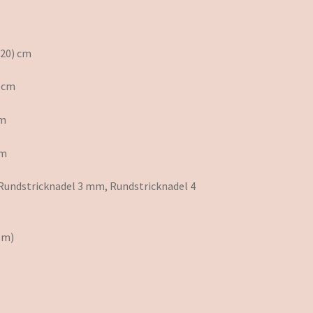
120) cm
) cm
cm
cm
Rundstricknadel 3 mm, Rundstricknadel 4
 m)