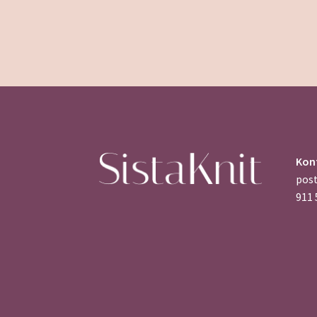
Kon
pos
911 