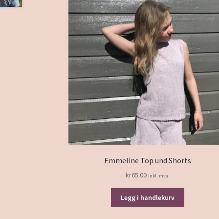
Emmeline Top und Shorts
kr
65.00
Inkl. mva.
Legg i handlekurv