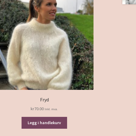
Fryd
kr
70.00
Inkl. mva.
Legg i handlekurv