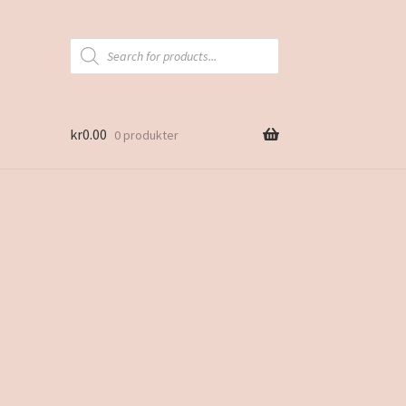
Products
search
kr
0.00
0 produkter