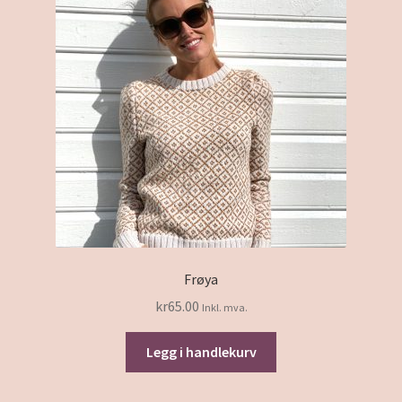
Frøya
kr
65.00
Inkl. mva.
Legg i handlekurv